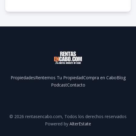
Propiedades
Rentemos Tu Propiedad
Compra en Cabo
Blog
Podcast
Contacto
Facebook
YouTube
©
2026
rentasencabo.com
,
Todos los derechos reservados
Powered by
AlterEstate