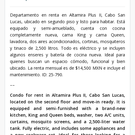
Departamento en renta en Altamira Plus II, Cabo San
Lucas, ubicado en segundo piso y listo para habitar. Está
equipado y semi-amueblado, cuenta con cocina
completamente nueva, cama King y cama Queen,
lavadora, dos aires acondicionados, cortinas, mosquiteros
y tinaco de 2,500 litros. Todo es eléctrico y se incluyen
algunos enseres y batería de cocina nueva. Ideal para
quienes buscan un espacio cómodo, funcional y bien
ubicado. La renta mensual es de $14,500 MXN e incluye el
mantenimiento. ID: 25-790.
––
Condo for rent in Altamira Plus II, Cabo San Lucas,
located on the second floor and move-in ready. It is
equipped and semi-furnished with a brand-new
kitchen, King and Queen beds, washer, two A/C units,
curtains, mosquito screens, and a 2,500-liter water
tank. Fully electric, and includes some appliances and
a new cookware set. Ideal for those looking for a