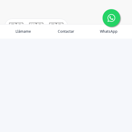
🇪🇸
🇺🇸
🇫🇷
Llámame
Contactar
WhatsApp
Propiedades
Rentemos Tu Propiedad
Compra en Cabo
Blog
Podcast
Contacto