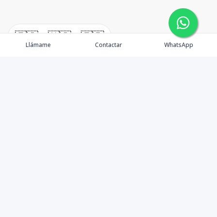
🇪🇸
🇺🇸
🇫🇷
Llámame
Contactar
WhatsApp
Propiedades
Rentemos Tu Propiedad
Compra en Cabo
Blog
Podcast
Contacto