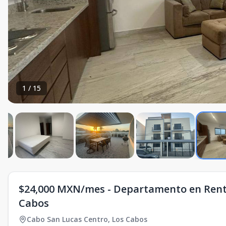
1
/
15
$24,000 MXN/mes - Departamento en Renta
Cabos
Cabo San Lucas Centro
,
Los Cabos