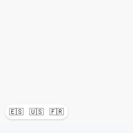
🇪🇸
🇺🇸
🇫🇷