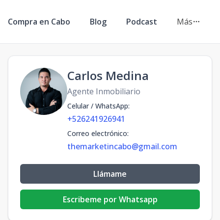
Compra en Cabo
Blog
Podcast
Más
Carlos Medina
Agente Inmobiliario
Celular / WhatsApp
:
+526241926941
Correo electrónico
:
themarketincabo@gmail.com
Llámame
Escribeme por Whatsapp