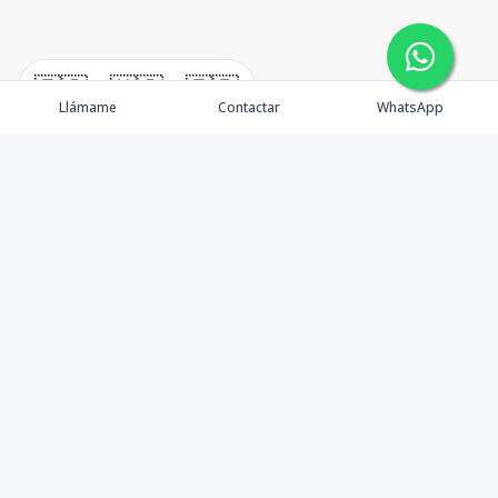
🇪🇸
🇺🇸
🇫🇷
Llámame
Contactar
WhatsApp
Propiedades
Rentemos Tu Propiedad
Compra en Cabo
Blog
Podcast
Contacto