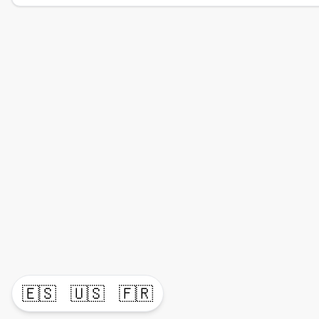
🇪🇸
🇺🇸
🇫🇷