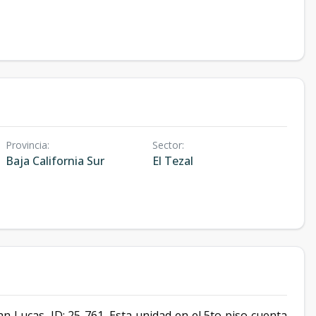
Provincia
:
Sector
:
Baja California Sur
El Tezal
n Lucas, ID: 25-761. Esta unidad en el 5to piso cuenta