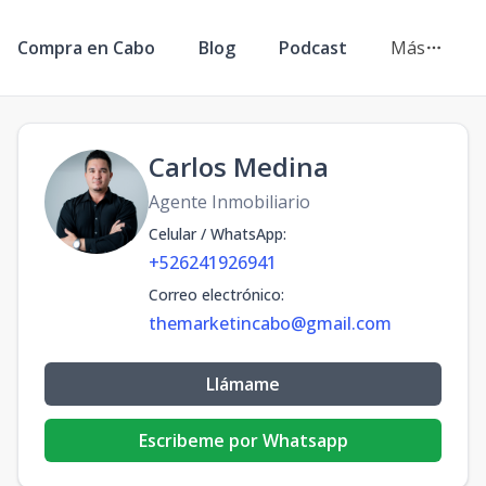
Compra en Cabo
Blog
Podcast
Más
Carlos Medina
Agente Inmobiliario
Celular / WhatsApp
:
+526241926941
Correo electrónico
:
themarketincabo@gmail.com
Llámame
Escribeme por Whatsapp