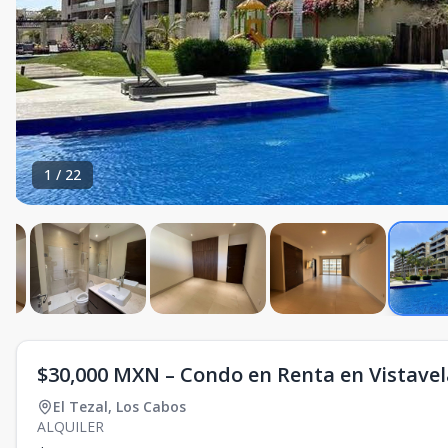
1
/
22
$30,000 MXN – Condo en Renta en Vistavela 
El Tezal
,
Los Cabos
ALQUILER