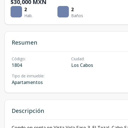
$30,000 MXN
2
2
Hab.
Baños
Resumen
Código
:
Ciudad
:
1804
Los Cabos
Tipo de inmueble
:
Apartamentos
Descripción
Condo en renta en Vista Vela Fase 3, El Tezal, Cabo Sa