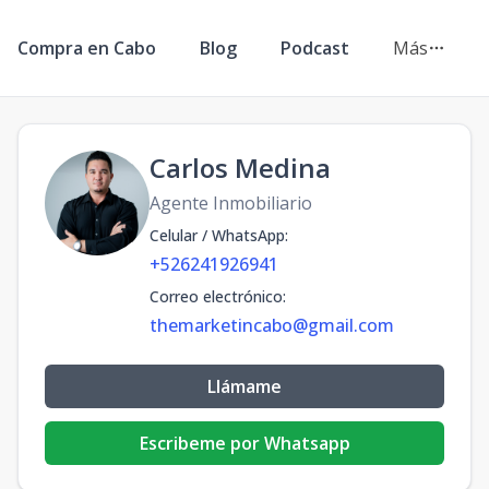
Compra en Cabo
Blog
Podcast
Más
Carlos Medina
Agente Inmobiliario
Celular / WhatsApp
:
+526241926941
Correo electrónico
:
themarketincabo@gmail.com
Llámame
Escribeme por Whatsapp