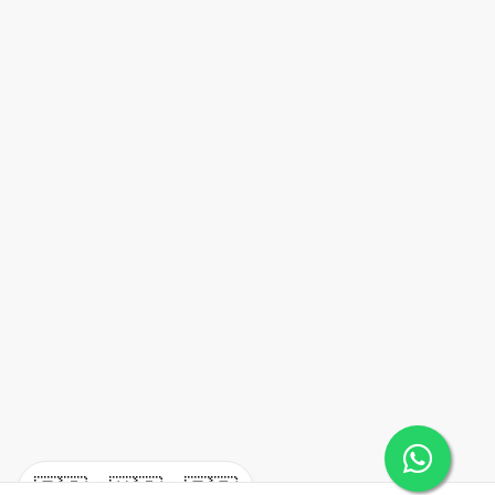
🇪🇸
🇺🇸
🇫🇷