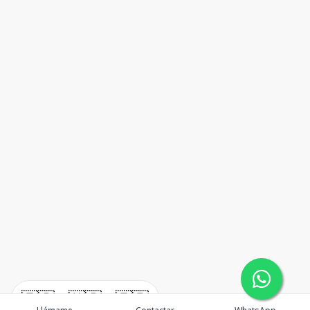
🇪🇸
🇺🇸
🇫🇷