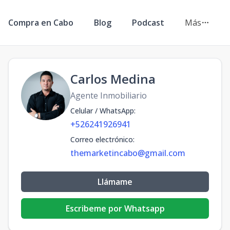
Compra en Cabo
Blog
Podcast
Más
Carlos Medina
Agente Inmobiliario
Celular / WhatsApp
:
+526241926941
Correo electrónico
:
themarketincabo@gmail.com
Llámame
Escribeme por Whatsapp