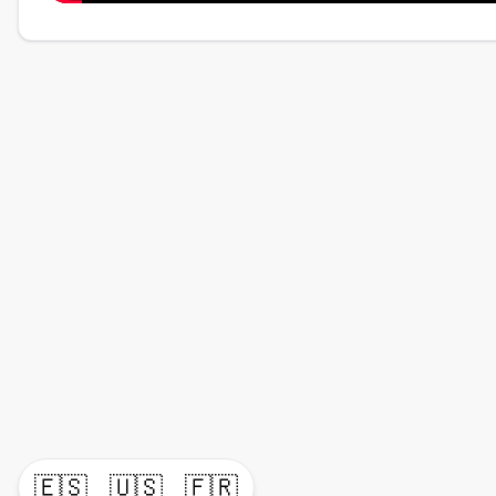
🇪🇸
🇺🇸
🇫🇷