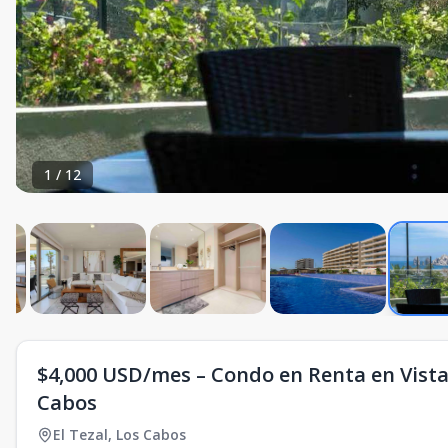
1
/
12
$4,000 USD/mes – Condo en Renta en Vistave
Cabos
El Tezal
,
Los Cabos