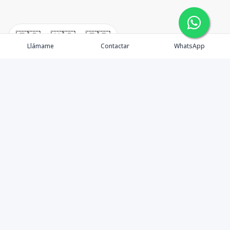
🇪🇸
🇺🇸
🇫🇷
Llámame
Contactar
WhatsApp
Propiedades
Rentemos Tu Propiedad
Compra en Cabo
Blog
Podcast
Contacto