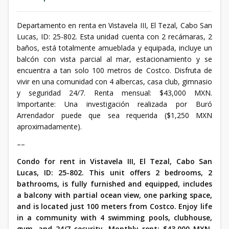
Departamento en renta en Vistavela III, El Tezal, Cabo San
Lucas, ID: 25-802. Esta unidad cuenta con 2 recámaras, 2
baños, está totalmente amueblada y equipada, incluye un
balcón con vista parcial al mar, estacionamiento y se
encuentra a tan solo 100 metros de Costco. Disfruta de
vivir en una comunidad con 4 albercas, casa club, gimnasio
y seguridad 24/7. Renta mensual: $43,000 MXN.
Importante: Una investigación realizada por Buró
Arrendador puede que sea requerida ($1,250 MXN
aproximadamente).
––
Condo for rent in Vistavela III, El Tezal, Cabo San
Lucas, ID: 25-802. This unit offers 2 bedrooms, 2
bathrooms, is fully furnished and equipped, includes
a balcony with partial ocean view, one parking space,
and is located just 100 meters from Costco. Enjoy life
in a community with 4 swimming pools, clubhouse,
gym, and 24/7 security. Monthly rent: $43,000 MXN.