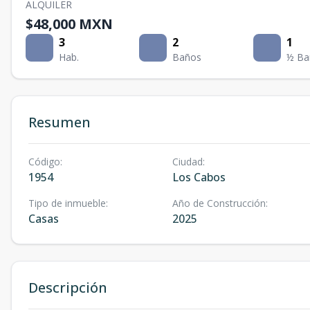
ALQUILER
$48,000 MXN
3
2
1
Hab.
Baños
½ Ba
Resumen
Código
:
Ciudad
:
1954
Los Cabos
Tipo de inmueble
:
Año de Construcción
:
Casas
2025
Descripción