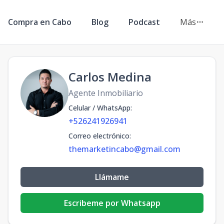
Compra en Cabo
Blog
Podcast
Más
Carlos Medina
Agente Inmobiliario
Celular / WhatsApp
:
+526241926941
Correo electrónico
:
themarketincabo@gmail.com
Llámame
Escribeme por Whatsapp