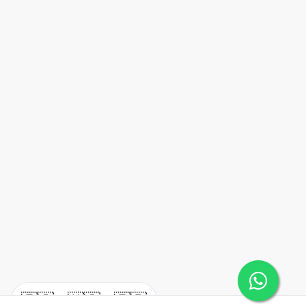
🇪🇸
🇺🇸
🇫🇷