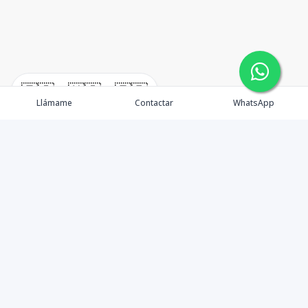
🇪🇸
🇺🇸
🇫🇷
Llámame
Contactar
WhatsApp
Propiedades
Rentemos Tu Propiedad
Compra en Cabo
Blog
Podcast
Contacto