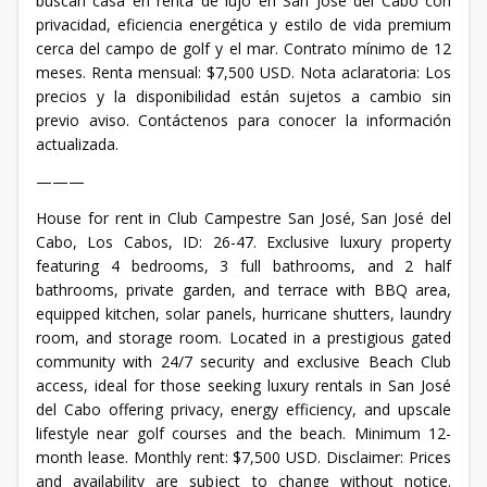
buscan casa en renta de lujo en San José del Cabo con
privacidad, eficiencia energética y estilo de vida premium
cerca del campo de golf y el mar. Contrato mínimo de 12
meses. Renta mensual: $7,500 USD. Nota aclaratoria: Los
precios y la disponibilidad están sujetos a cambio sin
previo aviso. Contáctenos para conocer la información
actualizada.
———
House for rent in Club Campestre San José, San José del
Cabo, Los Cabos, ID: 26-47. Exclusive luxury property
featuring 4 bedrooms, 3 full bathrooms, and 2 half
bathrooms, private garden, and terrace with BBQ area,
equipped kitchen, solar panels, hurricane shutters, laundry
room, and storage room. Located in a prestigious gated
community with 24/7 security and exclusive Beach Club
access, ideal for those seeking luxury rentals in San José
del Cabo offering privacy, energy efficiency, and upscale
lifestyle near golf courses and the beach. Minimum 12-
month lease. Monthly rent: $7,500 USD. Disclaimer: Prices
and availability are subject to change without notice.