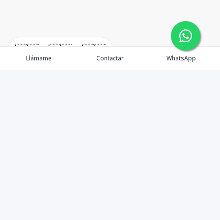
🇪🇸
🇺🇸
🇫🇷
Llámame
Contactar
WhatsApp
Propiedades
Rentemos Tu Propiedad
Compra en Cabo
Blog
Podcast
Contacto