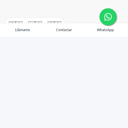
🇪🇸
🇺🇸
🇫🇷
Llámame
Contactar
WhatsApp
Propiedades
Rentemos Tu Propiedad
Compra en Cabo
Blog
Podcast
Contacto