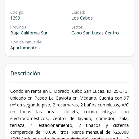
Código
:
Ciudad
:
1299
Los Cabos
Provincia
:
Sector
:
Baja California Sur
Cabo San Lucas Centro
Tipo de inmueble
:
Apartamentos
Descripción
Condo en renta en El Dorado, Cabo San Lucas, ID: 25-313,
ubicado en Paseo La Gaviota en Médano. Cuenta con 97
m² en segundo piso, 2 recámaras, 2 baños completos, A/C
en todas las áreas, closets, cocina integral con
electrodomésticos, centro de lavado, comedor, sala,
terraza, 1 estacionamiento, 2 tinacos y cisterna
compartida de 10,000 litros. Renta mensual de $26,000
MXN (incluye cuota de mantenimiento), contrato de 6 a 12