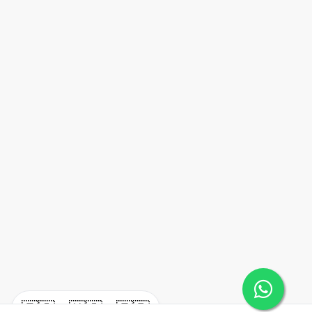
🇪🇸
🇺🇸
🇫🇷