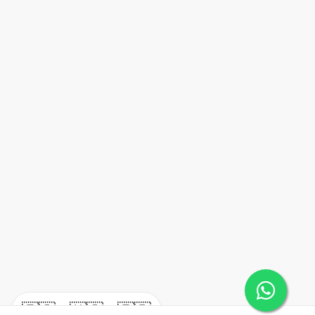
🇪🇸
🇺🇸
🇫🇷